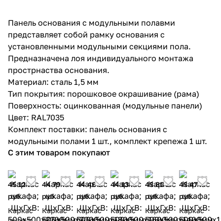
Панель основания с модульными полавми
представляет собой рамку основания с
установленными модульными секциями пола.
Предназначена лоя индивидуального монтажа
прострнаства основания.
Материал: сталь 1,5 мм
Тип покрытия: порошковое окрашивание (рама)
Поверхность: оцинкованная (модульные панели)
Цвет: RAL7035
Комплект поставки: панель основания с
модульными полами 1 шт., комплект крепежа 1 шт.
С этим товаром покупают
45 124
44 794
44 464
44 134
43 804
43 474
руб.
руб.
руб.
руб.
руб.
руб.
Каркас
Каркас
Каркас
Каркас
Каркас
Каркас
шкафа;
шкафа;
шкафа;
шкафа;
шкафа;
шкафа;