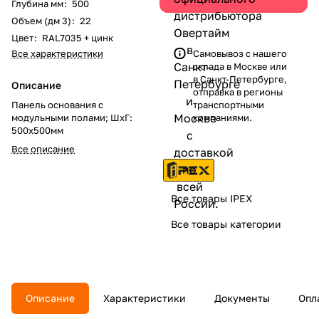
Глубина мм
:
500
Объем (дм 3)
:
22
Цвет
:
RAL7035 + цинк
Все характеристики
Самовывоз с нашего
склада в Москве или
в Санкт-Петербурге,
Описание
отправка в регионы
Панель основания с
транспортными
модульными полами; ШхГ:
компаниями.
500х500мм
Все описание
Все товары IPEX
Все товары категории
Описание
Характеристики
Документы
Опл