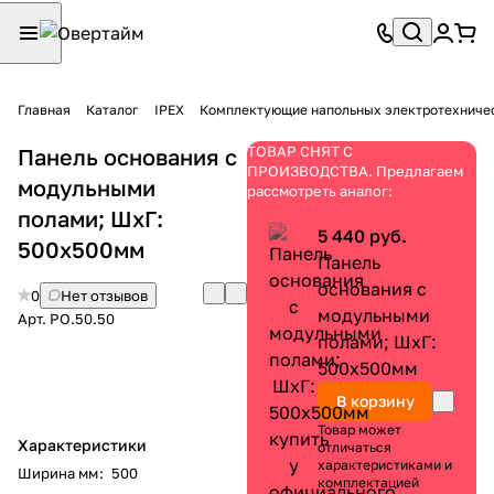
Главная
Каталог
IPEX
Комплектующие напольных электротехниче
ТОВАР СНЯТ С
Панель основания с
ПРОИЗВОДСТВА. Предлагаем
модульными
рассмотреть аналог:
полами; ШхГ:
5 440 руб.
500х500мм
Панель
основания с
0
Нет отзывов
модульными
Арт.
PO.50.50
полами; ШхГ:
500х500мм
В корзину
Товар может
Характеристики
отличаться
характеристиками и
Ширина мм
:
500
комплектацией