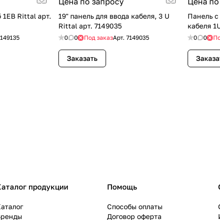
Цена по запросу
Цена по
1ЕВ Rittal арт.
19" панель для ввода кабеля, 3 U
Панель с лот
Rittal арт. 7149035
кабеля 1U
7149135
0
0
Под заказ
Арт.
7149035
0
0
По
Заказать
Заказа
Каталог продукции
Помощь
аталог
Способы оплаты
Бренды
Договор оферта