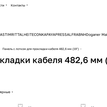
сти
Контакты
ASTIM
RITTAL
HEITEC
ONKA
PAYAPRESS
ALFRA
BNH
Doganer Ma
Панель с лотком для прокладки кабеля 482,6 мм (19")
кладки кабеля 482,6 мм (
лярные