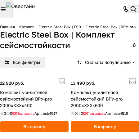
Главная
Каталог
Electric Steel Box | ESB
Electric Steel Box | ВРУ-pro
Electric Steel Box | Комплект
сейсмостойкости
6
Все фильтры
Сначала популярные
12 920 руб.
13 490 руб.
Комплект усилителей
Комплект усилителей
сейсмостойкий ВРУ-pro
сейсмостойкий ВРУ-pro
2000xXXXx400
2000xXXXx600
0
0
Под заказ
Арт.
esb4517
0
0
Под заказ
Арт.
esb4519
В корзину
В корзину