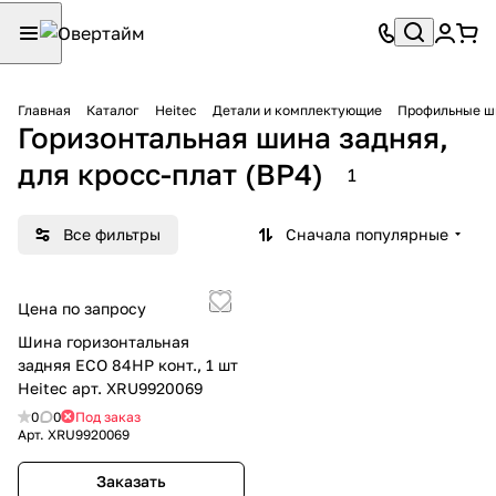
Главная
Каталог
Heitec
Детали и комплектующие
Профильные ши
Горизонтальная шина задняя,
для кросс-плат (BP4)
1
Все фильтры
Сначала популярные
Цена по запросу
Шина горизонтальная
задняя ECO 84HP конт., 1 шт
Heitec арт. XRU9920069
0
0
Под заказ
Арт.
XRU9920069
Заказать