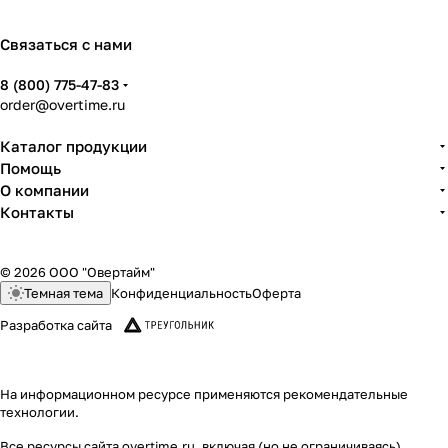
стандартное, цоколь
вентилируемый 100 мм., Eldon
Связаться с нами
арт. EMS-P-22.12.8-88AFN-1F
8 (800) 775-47-83
order@overtime.ru
Каталог продукции
Помощь
О компании
Контакты
© 2026 ООО "Овертайм"
Темная тема
Конфиденциальность
Оферта
Разработка сайта
На информационном ресурсе применяются
рекомендательные
технологии
.
Все ресурсы сайта overtime.ru, включая (но не ограничиваясь)