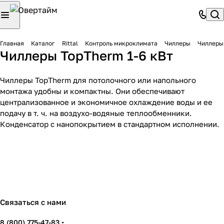
Главная
Каталог
Rittal
Контроль микроклимата
Чиллеры
Чиллеры 
Чиллеры TopTherm 1-6 кВт
Чиллеры TopTherm для потолочного или напольного
монтажа удобны и компактны. Они обеспечивают
централизованное и экономичное охлаждение воды и ее
Чиллеры TopTherm 1 -
Чиллеры TopTherm
подачу в т. ч. на воздухо-водяные теплообменники.
6 кВт
Настенные
Конденсатор с нанопокрытием в стандартном исполнении.
7 товаров
2 товара
Связаться с нами
8 (800) 775-47-83