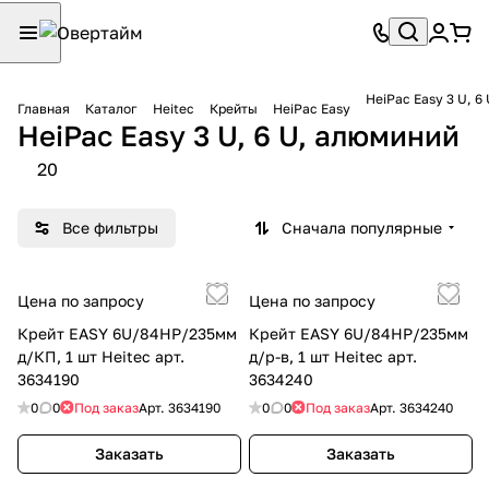
HeiPac Easy 3 U, 6
Главная
Каталог
Heitec
Крейты
HeiPac Easy
HeiPac Easy 3 U, 6 U, алюминий
20
Все фильтры
Сначала популярные
Цена по запросу
Цена по запросу
Крейт EASY 6U/84HP/235мм
Крейт EASY 6U/84HP/235мм
д/КП, 1 шт Heitec арт.
д/р-в, 1 шт Heitec арт.
3634190
3634240
0
0
Под заказ
Арт.
3634190
0
0
Под заказ
Арт.
3634240
Заказать
Заказать