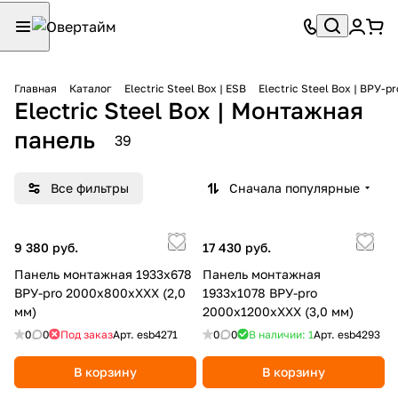
Главная
Каталог
Electric Steel Box | ESB
Electric Steel Box | ВРУ-pr
Electric Steel Box | Монтажная
панель
39
Все фильтры
Сначала популярные
9 380 руб.
17 430 руб.
Панель монтажная 1933х678
Панель монтажная
ВРУ-pro 2000х800хХХХ (2,0
1933х1078 ВРУ-pro
мм)
2000х1200хХХХ (3,0 мм)
0
0
Под заказ
Арт.
esb4271
0
0
В наличии: 1
Арт.
esb4293
В корзину
В корзину