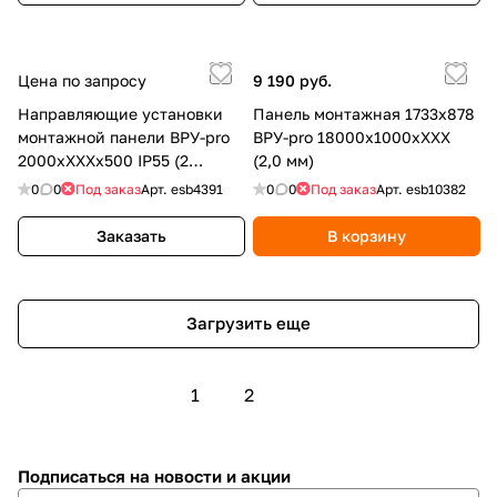
Цена по запросу
9 190 руб.
Направляющие установки
Панель монтажная 1733х878
монтажной панели ВРУ-pro
ВРУ-pro 18000х1000хХХХ
2000хХХХх500 IP55 (2
(2,0 мм)
шт.компл) ESB
0
0
Под заказ
Арт.
esb4391
0
0
Под заказ
Арт.
esb10382
Заказать
В корзину
Загрузить еще
1
2
Подписаться
на новости и акции