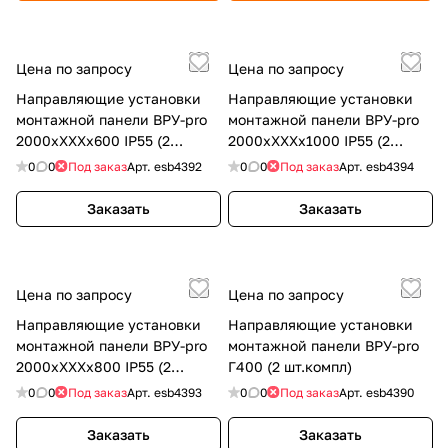
Цена по запросу
Цена по запросу
Направляющие установки
Направляющие установки
монтажной панели ВРУ-pro
монтажной панели ВРУ-pro
2000хХХХх600 IP55 (2
2000хХХХх1000 IP55 (2
шт.компл) ESB
шт.компл) ESB
0
0
Под заказ
Арт.
esb4392
0
0
Под заказ
Арт.
esb4394
Заказать
Заказать
Цена по запросу
Цена по запросу
Направляющие установки
Направляющие установки
монтажной панели ВРУ-pro
монтажной панели ВРУ-pro
2000хХХХх800 IP55 (2
Г400 (2 шт.компл)
шт.компл) ESB
0
0
Под заказ
Арт.
esb4393
0
0
Под заказ
Арт.
esb4390
Заказать
Заказать