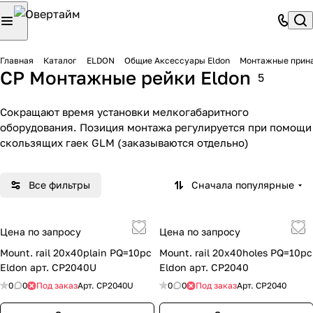
Главная
Каталог
ELDON
Общие Aксессуары Eldon
Монтажные прина
CP Монтажные рейки Eldon
5
Сокращают время установки мелкогабаритного
оборудования. Позиция монтажа регулируется при помощи
скользящих гаек GLM (заказываются отдельно)
Все фильтры
Сначала популярные
Цена по запросу
Цена по запросу
Mount. rail 20x40plain PQ=10pc
Mount. rail 20x40holes PQ=10pc
Eldon арт. CP2040U
Eldon арт. CP2040
0
0
Под заказ
Арт.
CP2040U
0
0
Под заказ
Арт.
CP2040