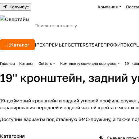
Колумбус
Компания
Поста
Каталог
IPEX
ПРЕМЬЕР
GETTERS
TSAFE
ПРОФИТЭКС
PL
Главная
Каталог
Getters
Комплектующие для корпусов
19'' кр
19'' кронштейн, задний 
19-дюймовый кронштейн и задний угловой профиль служат д
экранирования передней и задней частей крейта в местах 
Доступны варианты под стальную ЭМС-пружину, а также по
Категория
Сначала попу