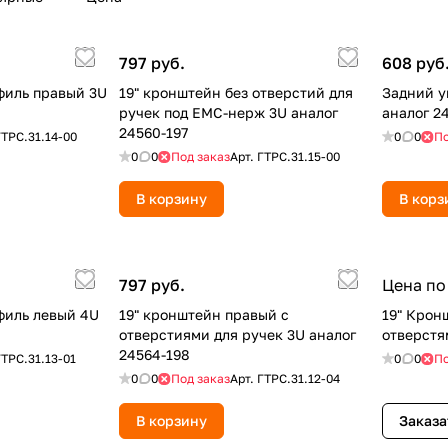
797 руб.
608 руб
филь правый 3U
19" кронштейн без отверстий для
Задний у
ручек под ЕМС-нерж 3U аналог
аналог 2
24560-197
ГТРС.31.14-00
0
0
По
0
0
Под заказ
Арт.
ГТРС.31.15-00
В корзину
В корз
797 руб.
Цена по
филь левый 4U
19" кронштейн правый с
19" Крон
отверстиями для ручек 3U аналог
отверстя
24564-198
ГТРС.31.13-01
0
0
По
0
0
Под заказ
Арт.
ГТРС.31.12-04
В корзину
Заказа