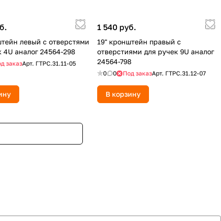
б.
1 540 руб.
штейн левый с отверстями
19" кронштейн правый с
к 4U аналог 24564-298
отверстиями для ручек 9U аналог
24564-798
д заказ
Арт.
ГТРС.31.11-05
0
0
Под заказ
Арт.
ГТРС.31.12-07
ину
В корзину