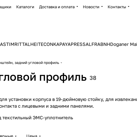
вщики
Каталоги
Доставка и оплата
Новости
Контакты
ASTIM
RITTAL
HEITEC
ONKA
PAYAPRESS
ALFRA
BNH
Doganer Ma
онштейн, задний угловой профиль
угловой профиль
38
ля установки корпуса в 19-дюймовую стойку, для извлекани
контакта с лицевыми и задними панелями.
д текстильный ЭМС-уплотнитель
лярные
Цена