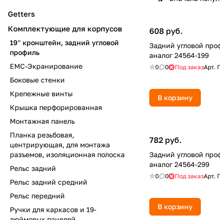
Getters
Комплектующие для корпусов
608 руб.
19'' кронштейн, задний угловой
Задний угловой про
профиль
аналог 24564-199
EМС-Экранирование
0
0
Под заказ
Арт.
Боковые стенки
Крепежные винты
В корзину
Крышка перфорированная
Монтажная панель
Планка резьбовая,
782 руб.
центрирующая, для монтажа
разъемов, изоляционная полоска
Задний угловой про
аналог 24564-299
Рельс задний
0
0
Под заказ
Арт.
Рельс задний средний
Рельс передний
В корзину
Ручки для каркасов и 19-
дюймовых панелей