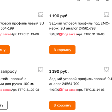
.
1 190 руб.
гловой профиль левый 3U
Задний угловой профиль под ЕМС-
4564-199
нерж: 9U аналог 24561-798
д заказ
Арт.
ГТРС.31.13-00
0
0
Под заказ
Арт.
ГТРС.31.16-03
ину
В корзину
 запросу
1 190 руб.
штейн правый с
Задний угловой профиль правый 9U
ми для ручек 100мм
аналог 24564-799
д заказ
Арт.
ГТРС.31.02-08
0
0
Под заказ
Арт.
ГТРС.31.14-03
ть
В корзину