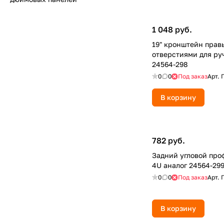
1 048 руб.
19" кронштейн прав
отверстиями для ру
24564-298
0
0
Под заказ
Арт.
В корзину
782 руб.
Задний угловой про
4U аналог 24564-29
0
0
Под заказ
Арт.
В корзину