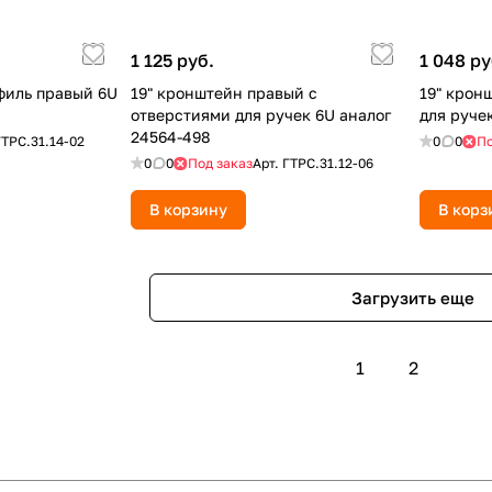
1 125 руб.
1 048 ру
филь правый 6U
19" кронштейн правый с
19" крон
отверстиями для ручек 6U аналог
для руче
24564-498
ГТРС.31.14-02
0
0
По
0
0
Под заказ
Арт.
ГТРС.31.12-06
В корзину
В корз
Загрузить еще
1
2