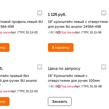
.
1 125 руб.
гловой профиль левый 6U
19" кронштейн левый с отверстями
4564-499
для ручек 6U аналог 24564-498
д заказ
Арт.
ГТРС.31.13-02
0
0
Под заказ
Арт.
ГТРС.31.11-06
ину
В корзину
б.
Цена по запросу
штейн правый без
19" Кронштейн левый с
й для ручек 9U аналог
отверстиями для ручек 100мм
7
0
0
Под заказ
Арт.
ГТРС.31.01-08
д заказ
Арт.
ГТРС.31.12-03
ину
Заказать