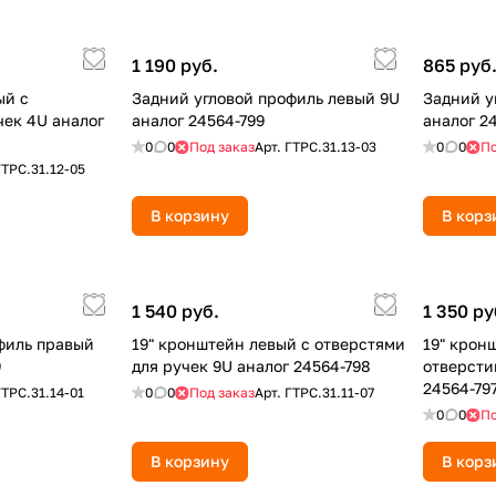
1 190 руб.
865 руб
ый с
Задний угловой профиль левый 9U
Задний у
чек 4U аналог
аналог 24564-799
аналог 2
0
0
Под заказ
Арт.
ГТРС.31.13-03
0
0
По
ГТРС.31.12-05
В корзину
В корз
1 540 руб.
1 350 ру
филь правый
19" кронштейн левый с отверстями
19" крон
9
для ручек 9U аналог 24564-798
отверсти
24564-79
ГТРС.31.14-01
0
0
Под заказ
Арт.
ГТРС.31.11-07
0
0
По
В корзину
В корз