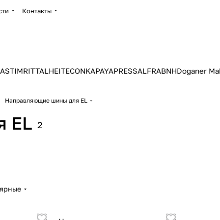
сти
Контакты
ASTIM
RITTAL
HEITEC
ONKA
PAYAPRESS
ALFRA
BNH
Doganer Ma
Направляющие шины для EL
я EL
2
лярные