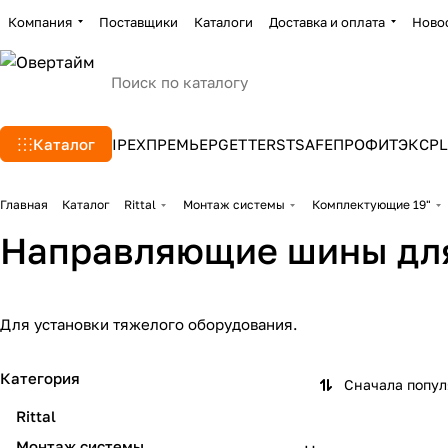
Компания
Поставщики
Каталоги
Доставка и оплата
Ново
Каталог
IPEX
ПРЕМЬЕР
GETTERS
TSAFE
ПРОФИТЭКС
PL
Главная
Каталог
Rittal
Монтаж системы
Комплектующие 19"
Направляющие шины дл
Для установки тяжелого оборудования.
Категория
Сначала попу
Rittal
Монтаж системы