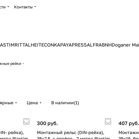
сти
Контакты
ASTIM
RITTAL
HEITEC
ONKA
PAYAPRESS
ALFRA
BNH
Doganer Ma
жные рейки
лярные
Цена
В наличии
(
1
)
300 руб.
407 руб
IN- рейка),
Монтажный рельс (DIN-рейка),
Монтажны
 метра Plastim
35х7,5. с перфор., 2 метра Plastim
35х15. бе