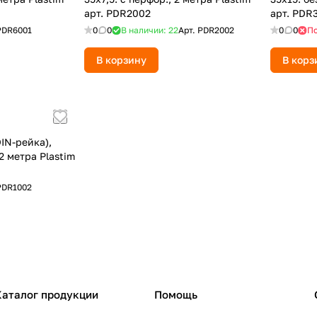
арт. PDR2002
арт. PDR
PDR6001
0
0
В наличии: 22
Арт.
PDR2002
0
0
По
В корзину
В корз
IN-рейка),
 2 метра Plastim
PDR1002
Каталог продукции
Помощь