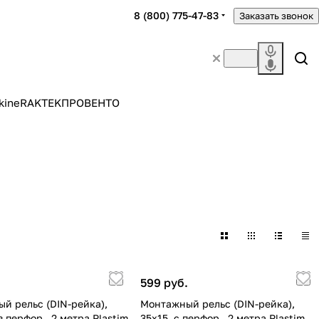
8 (800) 775-47-83
Заказать звонок
kine
RAKTEK
ПРОВЕНТО
.
599 руб.
й рельс (DIN-рейка),
Монтажный рельс (DIN-рейка),
з перфор., 2 метра Plastim
35х15. с перфор., 2 метра Plastim