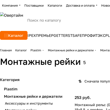
Компания
Поставщики
Каталоги
Доставка и оплата
Ново
Каталог
IPEX
ПРЕМЬЕР
GETTERS
TSAFE
ПРОФИТЭКС
PL
Главная
Каталог
Plastim
Монтажные рейки и держатели
Монта
Монтажные рейки
5
Категория
Сначала попу
Plastim
Монтажные рейки и держатели
253 руб.
Аксессуары и инструменты
Монтажный рельс (D
15x5,5. с перфор., 1