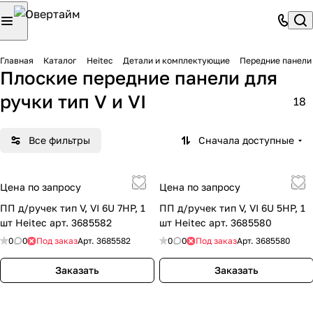
Главная
Каталог
Heitec
Детали и комплектующие
Передние панели
Плоские передние панели для
ручки тип V и VI
18
Все фильтры
Сначала доступные
Цена по запросу
Цена по запросу
ПП д/ручек тип V, VI 6U 7HP, 1
ПП д/ручек тип V, VI 6U 5HP, 1
шт Heitec арт. 3685582
шт Heitec арт. 3685580
0
0
Под заказ
Арт.
3685582
0
0
Под заказ
Арт.
3685580
Заказать
Заказать