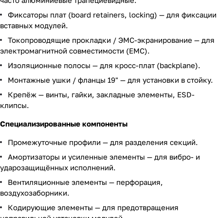
часто алюминиевые трапециевидные.
Фиксаторы плат (board retainers, locking) — для фиксации
вставных модулей.
Токопроводящие прокладки / ЭМС-экранирование — для
электромагнитной совместимости (EMC).
Изоляционные полосы — для кросс-плат (backplane).
Монтажные ушки / фланцы 19" — для установки в стойку.
Крепёж — винты, гайки, закладные элементы, ESD-
клипсы.
Специализированные компоненты
Промежуточные профили — для разделения секций.
Амортизаторы и усиленные элементы — для вибро- и
ударозащищённых исполнений.
Вентиляционные элементы — перфорация,
воздухозаборники.
19''
EМС-
Боко
Крыш
Монта
Пла
Рельс
Рель
Р
Кодирующие элементы — для предотвращения
крон
Экра
вые
Крепе
ка
жная
нка
Рельс
задни
с
д