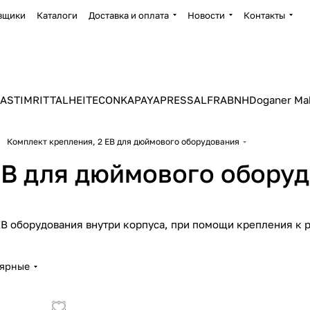
вщики
Каталоги
Доставка и оплата
Новости
Контакты
ASTIM
RITTAL
HEITEC
ONKA
PAYAPRESS
ALFRA
BNH
Doganer Ma
Комплект крепления, 2 ЕВ для дюймового оборудования
ЕВ для дюймового обору
ЕВ оборудования внутри корпуса, при помощи крепления к
лярные