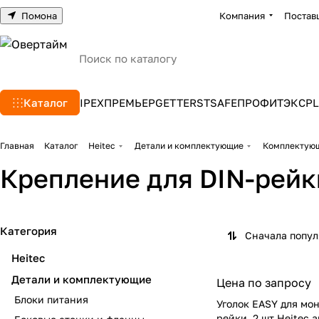
Помона
Компания
Постав
Каталог
IPEX
ПРЕМЬЕР
GETTERS
TSAFE
ПРОФИТЭКС
PL
Главная
Каталог
Heitec
Детали и комплектующие
Комплектующ
Крепление для DIN-рейки
Категория
Сначала попу
Heitec
Детали и комплектующие
Цена по запросу
Блоки питания
Уголок EASY для мо
рейки, 2 шт Heitec а