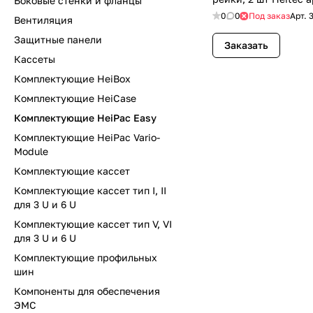
Боковые стенки и фланцы
0
0
Под заказ
Арт.
Вентиляция
Защитные панели
Заказать
Кассеты
Комплектующие HeiBox
Комплектующие HeiCase
Комплектующие HeiPac Easy
Комплектующие HeiPac Vario-
Module
Комплектующие кассет
Комплектующие кассет тип I, II
для 3 U и 6 U
Комплектующие кассет тип V, VI
для 3 U и 6 U
Комплектующие профильных
шин
Компоненты для обеспечения
ЭМС