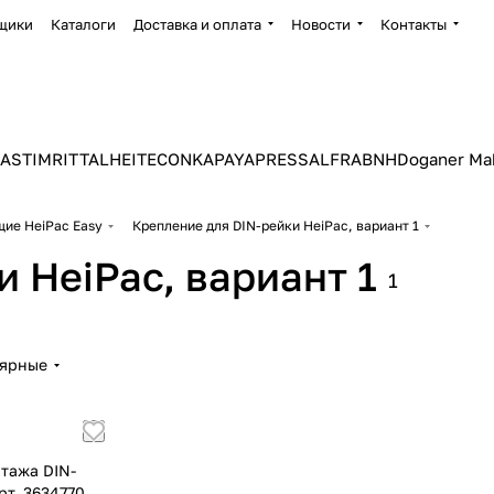
щики
Каталоги
Доставка и оплата
Новости
Контакты
ASTIM
RITTAL
HEITEC
ONKA
PAYAPRESS
ALFRA
BNH
Doganer Ma
ие HeiPac Easy
Крепление для DIN-рейки HeiPac, вариант 1
 HeiPac, вариант 1
1
лярные
нтажа DIN-
рт. 3634770