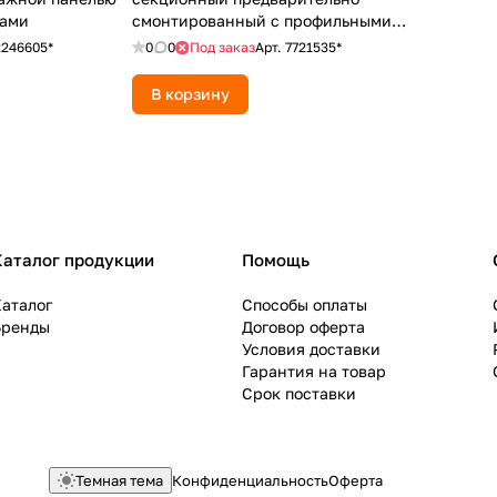
нами
смонтированный с профильными
19" шинами, с регулировкой
2246605*
0
0
Под заказ
Арт.
7721535*
глубины
В корзину
Каталог продукции
Помощь
аталог
Способы оплаты
Бренды
Договор оферта
Условия доставки
Гарантия на товар
Срок поставки
Темная тема
Конфиденциальность
Оферта