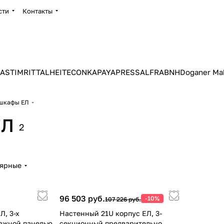
сти
Контакты
ASTIM
RITTAL
HEITEC
ONKA
PAYAPRESS
ALFRA
BNH
Doganer Ma
 шкафы ЕЛ
ЕЛ
2
лярные
96 503 руб.
-10%
107 226 руб.
Л, 3-х
Настенный 21U корпус ЕЛ, 3-
тажной панелью
секционный предварительно