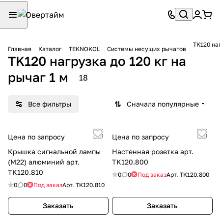
TK120 наг
Главная
Каталог
TEKNOKOL
Системы несущих рычагов
TK120 нагрузка до 120 кг на
рычаг 1 м
18
Все фильтры
Сначала популярные
Цена по запросу
Цена по запросу
Крышка сигнальной лампы
Настенная розетка арт.
(M22) алюминий арт.
TK120.800
TK120.810
0
0
Под заказ
Арт.
TK120.800
0
0
Под заказ
Арт.
TK120.810
Заказать
Заказать