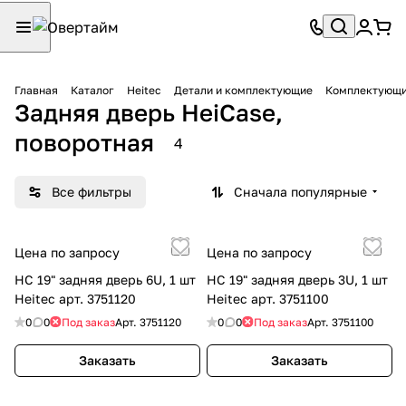
Главная
Каталог
Heitec
Детали и комплектующие
Комплектующи
Задняя дверь HeiCase,
поворотная
4
Все фильтры
Сначала популярные
Цена по запросу
Цена по запросу
HC 19" задняя дверь 6U, 1 шт
HC 19" задняя дверь 3U, 1 шт
Heitec арт. 3751120
Heitec арт. 3751100
0
0
Под заказ
Арт.
3751120
0
0
Под заказ
Арт.
3751100
Заказать
Заказать