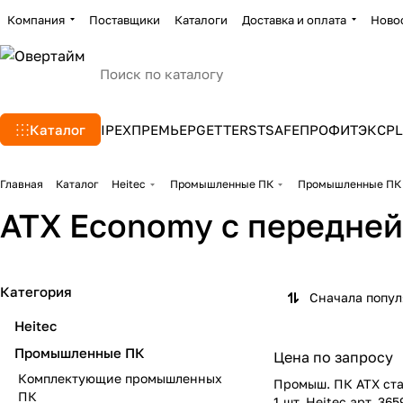
Компания
Поставщики
Каталоги
Доставка и оплата
Ново
Каталог
IPEX
ПРЕМЬЕР
GETTERS
TSAFE
ПРОФИТЭКС
PL
Главная
Каталог
Heitec
Промышленные ПК
Промышленные ПК
ATX Economy с передней 
Категория
Сначала попу
Heitec
Промышленные ПК
Цена по запросу
Комплектующие промышленных
Промыш. ПК ATX ста
ПК
1 шт. Heitec арт. 36