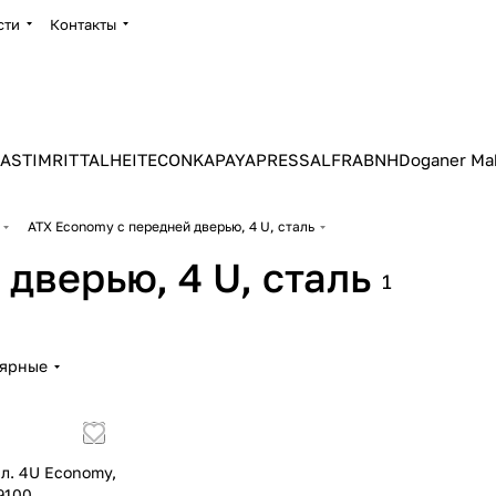
сти
Контакты
ASTIM
RITTAL
HEITEC
ONKA
PAYAPRESS
ALFRA
BNH
Doganer Ma
ATX Economy с передней дверью, 4 U, сталь
дверью, 4 U, сталь
1
лярные
л. 4U Economy,
59100