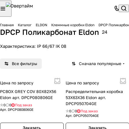
Главная
Каталог
ELDON
Клеммные коробки Eldon
DPCP Поликарбон
DPCP Поликарбонат Eldon
24
Характеристика: IP 66/67 IK 08
Все фильтры
Сначала популярные
Цена по запросу
Цена по запросу
PCBOX GREY COV 80X82X56
Распределительная коробка
Eldon арт. DPCP080806GE
53X63X36 Eldon арт.
DPCP050704GE
0
0
Под заказ
Арт.
DPCP080806GE
0
0
Под заказ
Арт.
DPCP050704GE
Заказать
Заказать