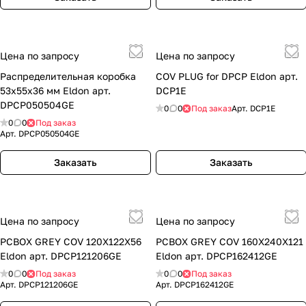
Цена по запросу
Цена по запросу
Распределительная коробка
COV PLUG for DPCP Eldon арт.
53х55х36 мм Eldon арт.
DCP1E
DPCP050504GE
0
0
Под заказ
Арт.
DCP1E
0
0
Под заказ
Арт.
DPCP050504GE
Заказать
Заказать
Цена по запросу
Цена по запросу
PCBOX GREY COV 120X122X56
PCBOX GREY COV 160X240X121
Eldon арт. DPCP121206GE
Eldon арт. DPCP162412GE
0
0
Под заказ
0
0
Под заказ
Арт.
DPCP121206GE
Арт.
DPCP162412GE