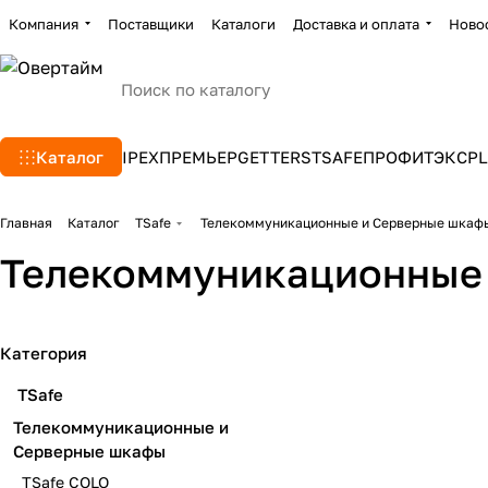
Компания
Поставщики
Каталоги
Доставка и оплата
Ново
Каталог
IPEX
ПРЕМЬЕР
GETTERS
TSAFE
ПРОФИТЭКС
PL
Главная
Каталог
TSafe
Телекоммуникационные и Серверные шкаф
Телекоммуникационные
TSafe IT.131ts 
TSafe COLO
дверью и 19” 
8 товаров
26 товаров
Категория
TSafe
Телекоммуникационные и
Серверные шкафы
TSafe COLO