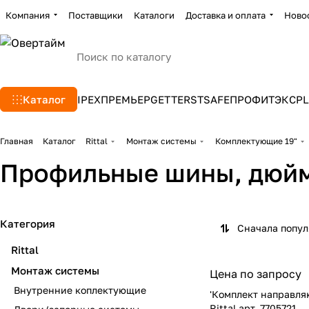
Компания
Поставщики
Каталоги
Доставка и оплата
Ново
Каталог
IPEX
ПРЕМЬЕР
GETTERS
TSAFE
ПРОФИТЭКС
PL
Главная
Каталог
Rittal
Монтаж системы
Комплектующие 19"
Профильные шины, дюйм
Категория
Сначала попу
Rittal
Монтаж системы
Цена по запросу
Внутренние коплектующие
'Комплект направл
Rittal арт. 7705721