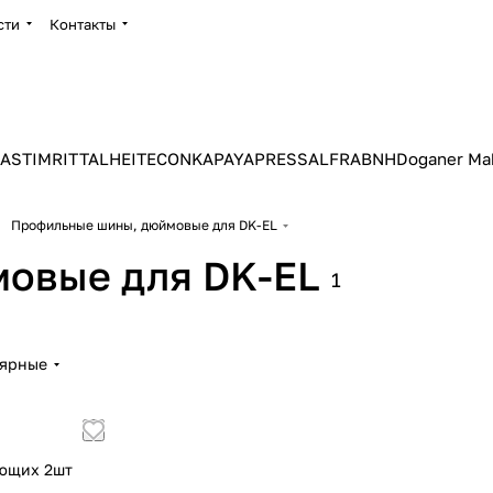
сти
Контакты
ASTIM
RITTAL
HEITEC
ONKA
PAYAPRESS
ALFRA
BNH
Doganer Ma
Профильные шины, дюймовые для DK-EL
овые для DK-EL
1
лярные
яющих 2шт