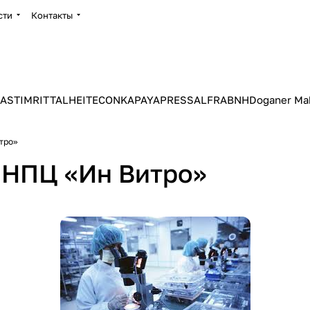
сти
Контакты
ASTIM
RITTAL
HEITEC
ONKA
PAYAPRESS
ALFRA
BNH
Doganer Ma
тро»
 НПЦ «Ин Витро»