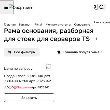
Рама основ
Главная
Каталог
Rittal
Монтаж системы
Основание
Рама основания, разборная
для стоек для серверов TS
1
Все фильтры
Сначала популярные
Цена по запросу
Поддон пола 600х1000 для
7831438 Rittal арт. 7825342
0
0
Под заказ
Арт.
7825342
Заказать