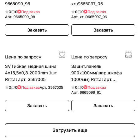
9665099_98
xru9665097_06
0
0
Под заказ
0
0
Под заказ
Арт.
9665099_98
Арт.
xru9665097_06
Заказать
Заказать
Цена по запросу
Цена по запросу
SV Гибкая медная шина
Защит.панель
4х15,5х0,8 2000mm 1шт
900х100мм(шир.шкафа
Rittal арт. 3567005
1000мм) Rittal арт.
9665099_91
0
0
Под заказ
Арт.
3567005
0
0
Под заказ
Арт.
9665099_91
Заказать
Заказать
Загрузить еще