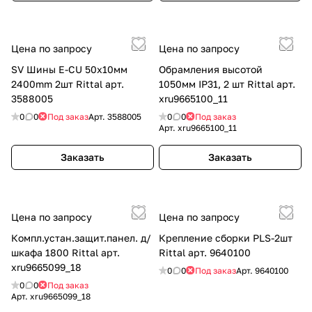
Цена по запросу
Цена по запросу
SV Шины E-CU 50x10мм
Обрамления высотой
2400mm 2шт Rittal арт.
1050мм IP31, 2 шт Rittal арт.
3588005
xru9665100_11
0
0
Под заказ
Арт.
3588005
0
0
Под заказ
Арт.
xru9665100_11
Заказать
Заказать
Цена по запросу
Цена по запросу
Компл.устан.защит.панел. д/
Крепление сборки PLS-2шт
шкафа 1800 Rittal арт.
Rittal арт. 9640100
xru9665099_18
0
0
Под заказ
Арт.
9640100
0
0
Под заказ
Арт.
xru9665099_18