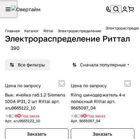
Электрораспреде
Главная
Каталог
Rittal
Электрораспределение
Электрораспределение Риттал
390
Все фильтры
Сначала популярные
Цена по запросу
Цена по запросу
Вык. ячейка габ.1.2 Siemens
RiIng шинодержатель 4-х
100А IP31, 2 шт Rittal арт.
полюсный Rittal арт.
xru9665122_10
9665097_04
0
0
Под заказ
0
0
Под заказ
Арт.
xru9665122_10
Арт.
9665097_04
Заказать
Заказать