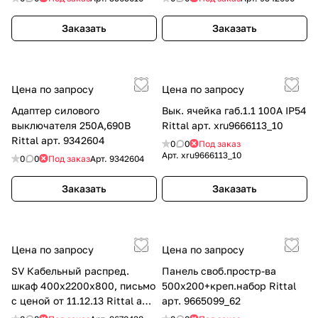
Заказать
Заказать
Цена по запросу
Цена по запросу
Адаптер силового
Вык. ячейка габ.1.1 100А IP54
выключателя 250A,690В
Rittal арт. xru9666113_10
Rittal арт. 9342604
0
0
Под заказ
Арт.
xru9666113_10
0
0
Под заказ
Арт.
9342604
Заказать
Заказать
Цена по запросу
Цена по запросу
SV Кабельный распред.
Панель своб.простр-ва
шкаф 400x2200x800, письмо
500х200+креп.набор Rittal
с ценой от 11.12.13 Rittal арт.
арт. 9665099_62
9670438