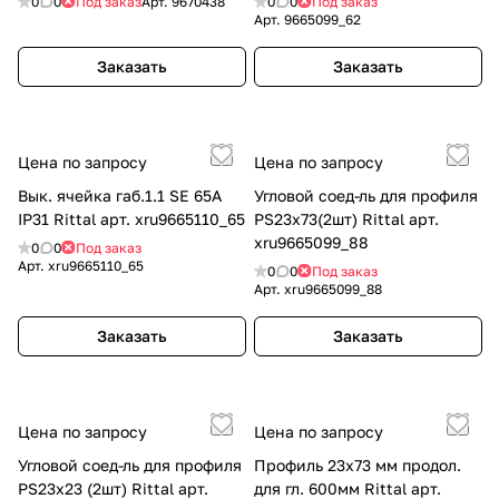
0
0
Под заказ
Арт.
9670438
0
0
Под заказ
Арт.
9665099_62
Заказать
Заказать
Цена по запросу
Цена по запросу
Вык. ячейка габ.1.1 SE 65А
Угловой соед-ль для профиля
IP31 Rittal арт. xru9665110_65
PS23х73(2шт) Rittal арт.
xru9665099_88
0
0
Под заказ
Арт.
xru9665110_65
0
0
Под заказ
Арт.
xru9665099_88
Заказать
Заказать
Цена по запросу
Цена по запросу
Угловой соед-ль для профиля
Профиль 23х73 мм продол.
PS23х23 (2шт) Rittal арт.
для гл. 600мм Rittal арт.