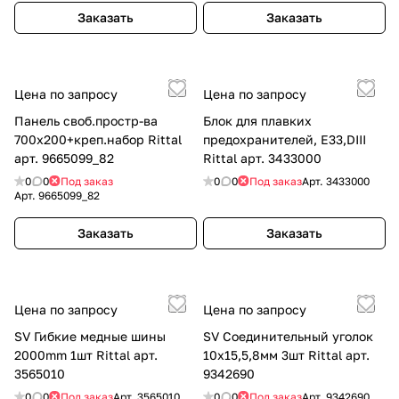
Заказать
Заказать
Цена по запросу
Цена по запросу
Панель своб.простр-ва
Блок для плавких
700х200+креп.набор Rittal
предохранителей, E33,DIII
арт. 9665099_82
Rittal арт. 3433000
0
0
Под заказ
0
0
Под заказ
Арт.
3433000
Арт.
9665099_82
Заказать
Заказать
Цена по запросу
Цена по запросу
SV Гибкие медные шины
SV Соединительный уголок
2000mm 1шт Rittal арт.
10x15,5,8мм 3шт Rittal арт.
3565010
9342690
0
0
Под заказ
Арт.
3565010
0
0
Под заказ
Арт.
9342690