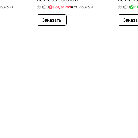
3687530
0
0
Под заказ
Арт.
3687531
0
0
В 
Заказать
Заказа