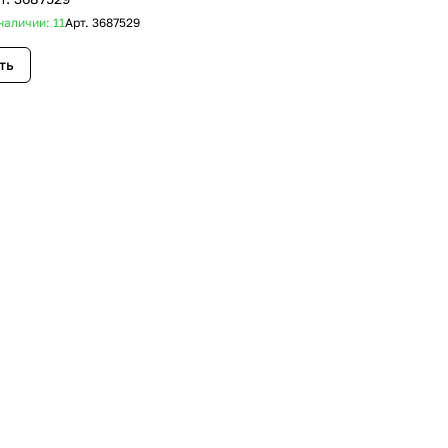
наличии: 11
Арт.
3687529
ть