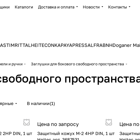
щики
Каталоги
Доставка и оплата
Новости
Контакты
ASTIM
RITTAL
HEITEC
ONKA
PAYAPRESS
ALFRA
BNH
Doganer Ma
ели и ручки
Заглушки для бокового свободного пространства
свободного пространств
лярные
В наличии
(
1
)
Цена по запросу
Цена по
 2HP DIN, 1 шт
Защитный кожух M-2 4HP DIN, 1 шт
Защитный
Heitec арт. 3687531
Heitec ар