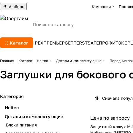
Ашберн
Компания
Постав
Каталог
IPEX
ПРЕМЬЕР
GETTERS
TSAFE
ПРОФИТЭКС
PL
Главная
Каталог
Heitec
Детали и комплектующие
Передние пан
Заглушки для бокового 
Категория
Сначала попу
Heitec
Детали и комплектующие
Цена по запросу
Блоки питания
Защитный кожух M-2
Heitec арт. 3687530