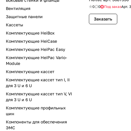
Боковые стенки и фланцы
0
0
Под заказ
Арт.
Вентиляция
Защитные панели
Заказать
Кассеты
Комплектующие HeiBox
Комплектующие HeiCase
Комплектующие HeiPac Easy
Комплектующие HeiPac Vario-
Module
Комплектующие кассет
Комплектующие кассет тип I, II
для 3 U и 6 U
Комплектующие кассет тип V, VI
для 3 U и 6 U
Комплектующие профильных
шин
Компоненты для обеспечения
ЭМС