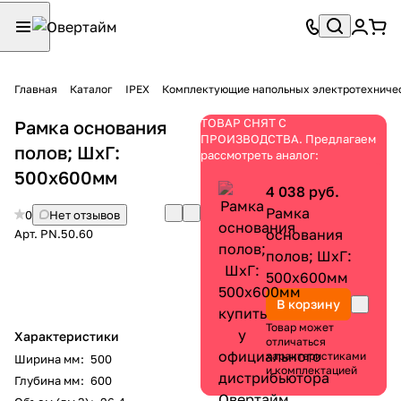
Главная
Каталог
IPEX
Комплектующие напольных электротехниче
ТОВАР СНЯТ С
Рамка основания
ПРОИЗВОДСТВА. Предлагаем
полов; ШхГ:
рассмотреть аналог:
500х600мм
4 038 руб.
Рамка
0
Нет отзывов
основания
Арт.
PN.50.60
полов; ШхГ:
500х600мм
В корзину
Товар может
Характеристики
отличаться
характеристиками
Ширина мм
:
500
и комплектацией
Глубина мм
:
600