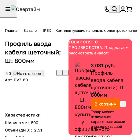
Главная
Каталог
IPEX
Комплектующие напольных электротехниче
ТОВАР СНЯТ С
Профиль ввода
ПРОИЗВОДСТВА. Предлагаем
кабеля щеточный;
рассмотреть аналог:
Ш: 800мм
3 031 руб.
Профиль
0
Нет отзывов
ввода кабеля
Арт.
PVZ.80
щеточный; Ш:
800мм
В корзину
Товар может
Характеристики
отличаться
характеристиками
Ширина мм
:
800
и комплектацией
Объем (дм 3)
:
2.51