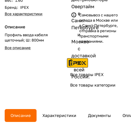
Вес
:
1.60
Бренд
:
IPEX
Все характеристики
Самовывоз с нашего
склада в Москве или
в Санкт-Петербурге,
Описание
отправка в регионы
Профиль ввода кабеля
транспортными
щеточный; Ш: 800мм
компаниями.
Все описание
Все товары IPEX
Все товары категории
Описание
Характеристики
Документы
Опл