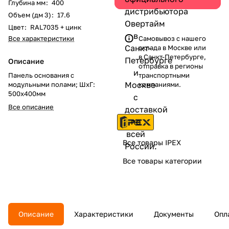
Глубина мм
:
400
Объем (дм 3)
:
17.6
Цвет
:
RAL7035 + цинк
Все характеристики
Самовывоз с нашего
склада в Москве или
в Санкт-Петербурге,
Описание
отправка в регионы
Панель основания с
транспортными
модульными полами; ШхГ:
компаниями.
500х400мм
Все описание
Все товары IPEX
Все товары категории
Описание
Характеристики
Документы
Опл