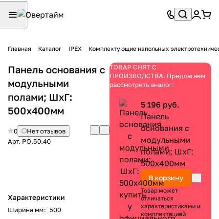
Главная
Каталог
IPEX
Комплектующие напольных электротехниче
ТОВАР СНЯТ С
Панель основания с
ПРОИЗВОДСТВА. Предлагаем
модульными
рассмотреть аналог:
полами; ШхГ:
5 196 руб.
500х400мм
Панель
основания с
0
Нет отзывов
модульными
Арт.
PO.50.40
полами; ШхГ:
500х400мм
В корзину
Товар может
Характеристики
отличаться
характеристиками и
Ширина мм
:
500
комплектацией