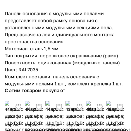
Панель основания с модульными полавми
представляет собой рамку основания с
установленными модульными секциями пола.
Предназначена лоя индивидуального монтажа
прострнаства основания.
Материал: сталь 1,5 мм
Тип покрытия: порошковое окрашивание (рама)
Поверхность: оцинкованная (модульные панели)
Цвет: RAL7035
Комплект поставки: панель основания с
модульными полами 1 шт., комплект крепежа 1 шт.
С этим товаром покупают
44 838
44 508
44 178
43 848
43 518
43 188
руб.
руб.
руб.
руб.
руб.
руб.
Каркас
Каркас
Каркас
Каркас
Каркас
Каркас
шкафа;
шкафа;
шкафа;
шкафа;
шкафа;
шкафа;