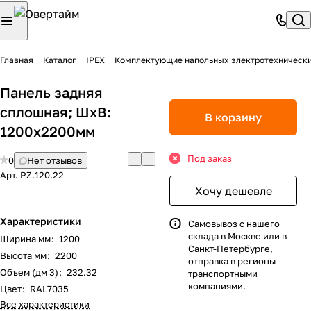
Главная
Каталог
IPEX
Комплектующие напольных электротехническ
Панель задняя
сплошная; ШхВ:
В корзину
1200х2200мм
Под заказ
0
Нет отзывов
Арт.
PZ.120.22
Хочу дешевле
Характеристики
Самовывоз с нашего
склада в Москве или в
Ширина мм
:
1200
Санкт-Петербурге,
Высота мм
:
2200
отправка в регионы
Объем (дм 3)
:
232.32
транспортными
компаниями.
Цвет
:
RAL7035
Все характеристики