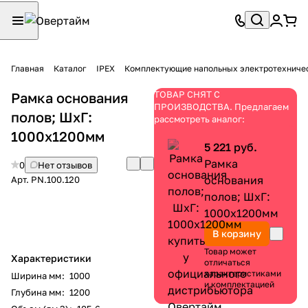
Главная
Каталог
IPEX
Комплектующие напольных электротехниче
ТОВАР СНЯТ С
Рамка основания
ПРОИЗВОДСТВА. Предлагаем
полов; ШхГ:
рассмотреть аналог:
1000х1200мм
5 221 руб.
Рамка
0
Нет отзывов
основания
Арт.
PN.100.120
полов; ШхГ:
1000х1200мм
В корзину
Товар может
Характеристики
отличаться
характеристиками
Ширина мм
:
1000
и комплектацией
Глубина мм
:
1200