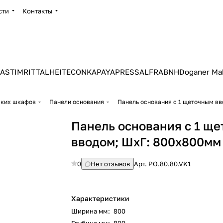
сти
Контакты
ASTIM
RITTAL
HEITEC
ONKA
PAYAPRESS
ALFRA
BNH
Doganer Ma
ских шкафов
Панели основания
Панель основания с 1 щеточным в
Панель основания с 1 щ
вводом; ШхГ: 800х800мм
0
Нет отзывов
Арт.
PO.80.80.VK1
Характеристики
Ширина мм
:
800