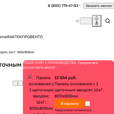
8 (800) 775-47-83
Заказать звонок
kine
RAKTEK
ПРОВЕНТО
водом; ШхГ: 800х800мм
еточным
ТОВАР СНЯТ С ПРОИЗВОДСТВА. Предлагаем
рассмотреть аналог:
12 654 руб.
Панель основания с 1
щеточным вводом; ШхГ:
800х800мм
В корзину
Товар может отличаться