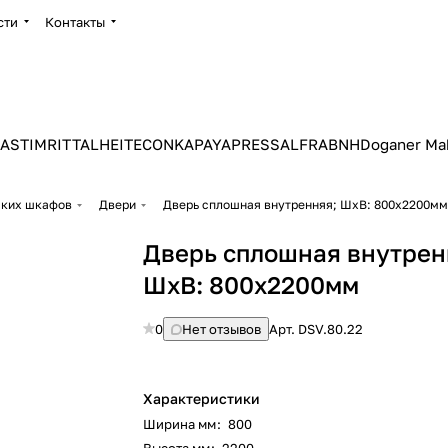
сти
Контакты
ASTIM
RITTAL
HEITEC
ONKA
PAYAPRESS
ALFRA
BNH
Doganer Ma
ских шкафов
Двери
Дверь сплошная внутренняя; ШхВ: 800х2200мм
Дверь сплошная внутрен
ШхВ: 800х2200мм
0
Нет отзывов
Арт.
DSV.80.22
Характеристики
Ширина мм
:
800