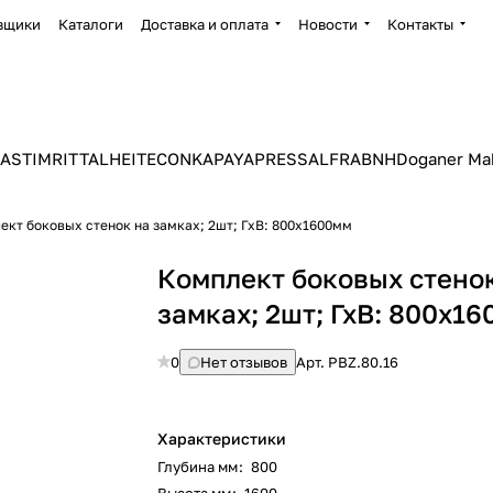
вщики
Каталоги
Доставка и оплата
Новости
Контакты
ASTIM
RITTAL
HEITEC
ONKA
PAYAPRESS
ALFRA
BNH
Doganer Ma
ект боковых стенок на замках; 2шт; ГхВ: 800х1600мм
Комплект боковых стено
замках; 2шт; ГхВ: 800х1
0
Нет отзывов
Арт.
PBZ.80.16
Характеристики
Глубина мм
:
800