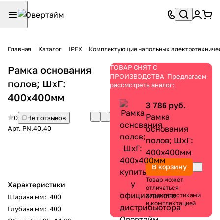
Главная
Каталог
IPEX
Комплектующие напольных электротехниче
ТОВАР СНЯТ С
Рамка основания
ПРОИЗВОДСТВА. Предлагаем
полов; ШхГ:
рассмотреть аналог:
400х400мм
3 786 руб.
Рамка
0
Нет отзывов
основания
Арт.
PN.40.40
полов; ШхГ:
400х400мм
В корзину
Товар может
Характеристики
отличаться
характеристиками
Ширина мм
:
400
и комплектацией
Глубина мм
:
400