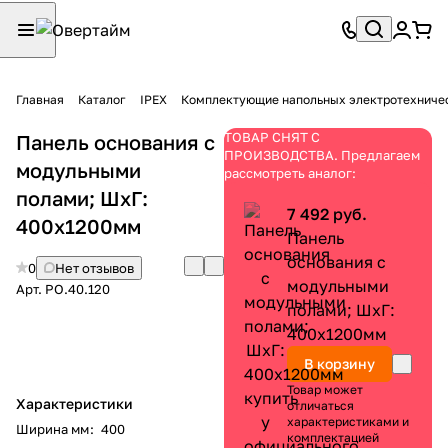
Главная
Каталог
IPEX
Комплектующие напольных электротехниче
ТОВАР СНЯТ С
Панель основания с
ПРОИЗВОДСТВА. Предлагаем
модульными
рассмотреть аналог:
полами; ШхГ:
7 492 руб.
400х1200мм
Панель
основания с
0
Нет отзывов
модульными
Арт.
PO.40.120
полами; ШхГ:
400х1200мм
В корзину
Товар может
Характеристики
отличаться
характеристиками и
Ширина мм
:
400
комплектацией