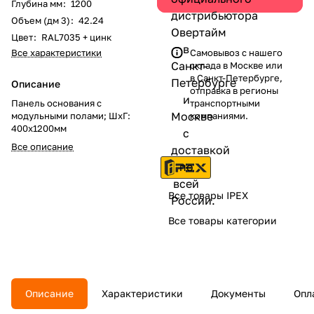
Глубина мм
:
1200
Объем (дм 3)
:
42.24
Цвет
:
RAL7035 + цинк
Все характеристики
Самовывоз с нашего
склада в Москве или
в Санкт-Петербурге,
Описание
отправка в регионы
Панель основания с
транспортными
модульными полами; ШхГ:
компаниями.
400х1200мм
Все описание
Все товары IPEX
Все товары категории
Описание
Характеристики
Документы
Опл