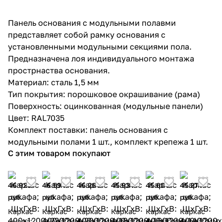
Панель основания с модульными полавми
представляет собой рамку основания с
установленными модульными секциями пола.
Предназначена лоя индивидуального монтажа
прострнаства основания.
Материал: сталь 1,5 мм
Тип покрытия: порошковое окрашивание (рама)
Поверхность: оцинкованная (модульные панели)
Цвет: RAL7035
Комплект поставки: панель основания с
модульными полами 1 шт., комплект крепежа 1 шт.
С этим товаром покупают
46 925
46 594
46 264
45 934
45 604
45 274
руб.
руб.
руб.
руб.
руб.
руб.
Каркас
Каркас
Каркас
Каркас
Каркас
Каркас
шкафа;
шкафа;
шкафа;
шкафа;
шкафа;
шкафа;