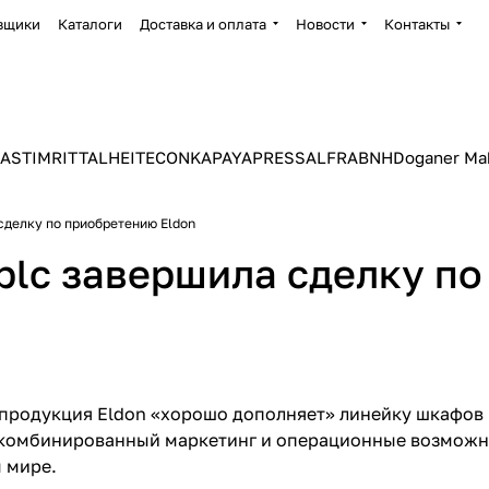
вщики
Каталоги
Доставка и оплата
Новости
Контакты
ASTIM
RITTAL
HEITEC
ONKA
PAYAPRESS
ALFRA
BNH
Doganer Ma
 сделку по приобретению Eldon
 plc завершила сделку п
продукция Eldon «хорошо дополняет» линейку шкафов и
 комбинированный маркетинг и операционные возможно
 мире.