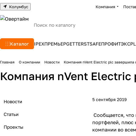
Колумбус
Компания
Поста
Каталог
IPEX
ПРЕМЬЕР
GETTERS
TSAFE
ПРОФИТЭКС
PL
Главная
О компании
Новости
Компания nVent Electric plc завершила
Компания nVent Electric
5 сентября 2019
Новости
Статьи
Сообщается, что 
портфелей, плюс
Проекты
компании во всем