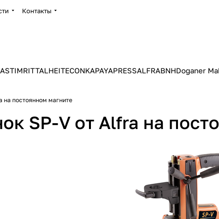
сти
Контакты
ASTIM
RITTAL
HEITEC
ONKA
PAYAPRESS
ALFRA
BNH
Doganer Ma
ra на постоянном магните
к SP-V от Alfra на пост