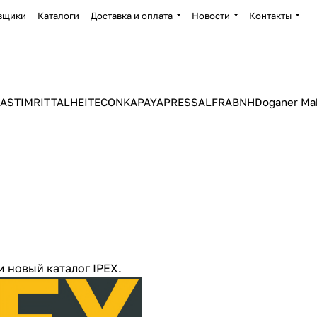
вщики
Каталоги
Доставка и оплата
Новости
Контакты
ASTIM
RITTAL
HEITEC
ONKA
PAYAPRESS
ALFRA
BNH
Doganer Ma
 новый каталог IPEX.