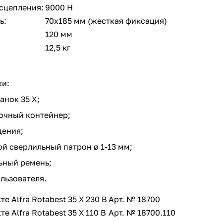
сцепления:
9000 Н
ь:
70х185 мм (жесткая фиксация)
120 мм
12,5 кг
ки:
анок 35 X;
очный контейнер;
дения;
 сверлильный патрон ø 1-13 мм;
ьный ремень;
льзователя.
е Alfra Rotabest 35 X
230 В
Арт. № 18700
е Alfra Rotabest 35 X
110 В
Арт. № 18700.110