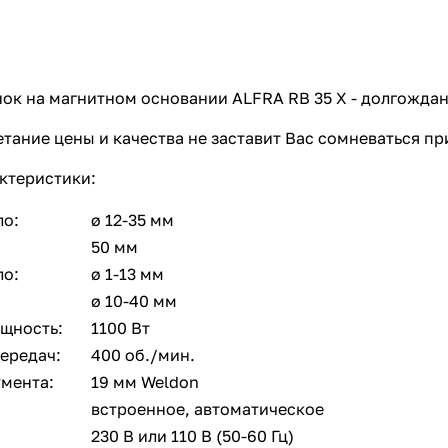
ок на магнитном основании ALFRA RB 35 X - долгождан
тание цены и качества не заставит Вас сомневаться п
ктеристики:
ло:
ø 12-35 мм
50 мм
ло:
ø 1-13 мм
ø 10-40 мм
щность:
1100 Вт
передач:
400 об./мин.
умента:
19 мм Weldon
встроенное, автоматическое
230 В или 110 В (50-60 Гц)