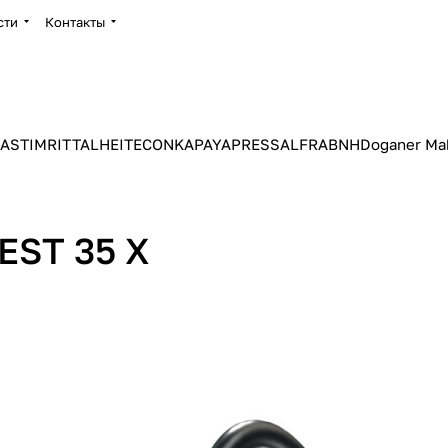
сти
Контакты
ASTIM
RITTAL
HEITEC
ONKA
PAYAPRESS
ALFRA
BNH
Doganer Ma
ST 35 X