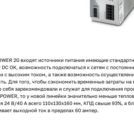
OWER 2G входят источники питания имеющие стандартны
 DC OK, возможность подключаться к сетям с постоян
ки с высоким током, а также возможность осуществлен
ь. Для того, чтобы сэкономить временные затраты на 
 себя зарекомендовали и служат для подключения про
POWER, то у новой линейки значительно меньше теплов
я 24 В/40 А всего 110х130х160 мм, КПД свыше 93%, а бл
ивает выходной ток в пределах 60 ампер.