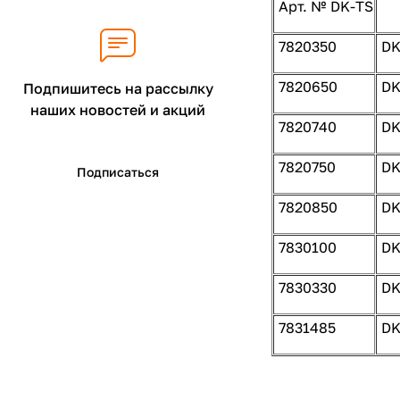
Арт. № DK-TS
7820350
DK
7820650
DK
Подпишитесь на рассылку
наших новостей и акций
7820740
DK
7820750
DK
Подписаться
7820850
DK
7830100
DK
7830330
DK
7831485
DK