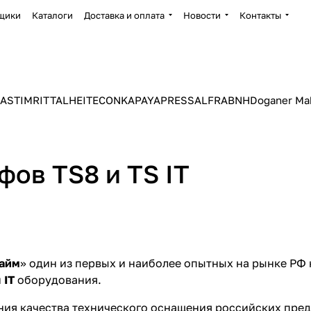
щики
Каталоги
Доставка и оплата
Новости
Контакты
ASTIM
RITTAL
HEITEC
ONKA
PAYAPRESS
ALFRA
BNH
Doganer Ma
ов TS8 и TS IT
айм
» один из первых и наиболее опытных на рынке РФ
и
IT
оборудования.
ния качества технического оснащения российских пре