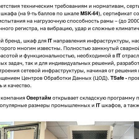
етствия техническим требованиям и нормативам, серт
MSK-64
шкафа (на 9-ть баллов по шкале
), сертификат с
испытания на нагрузочную способность рамы – (до 200
чного регистра, на вибрацию, удар и сложные климатич
IT
й бренд, шкаф для
направления инфраструктуры, на
орого многим известны. Полностью замкнутый сварной
IT
расотой и функциональностью, необходимой в
отрасл
ных задач, так и для индивидуальных решений, разрабо
роения сетевой инфраструктуры, начиная от решения 
TSafe
-
ащением Центров Обработки Данных (ЦОД).
пров
 и качество.
Овертайм
а компания
открывает складскую программу 
IT
 популярные размеры промышленных и
шкафов, а такж