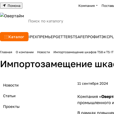
Помона
Компания
Постав
Каталог
IPEX
ПРЕМЬЕР
GETTERS
TSAFE
ПРОФИТЭКС
PL
Главная
О компании
Новости
Импортозамещение шкафов TS8 и TS IT
Импортозамещение шкаф
11 сентября 2024
Новости
Статьи
Компания «
Оверт
промышленного 
Проекты
В рамках повыше