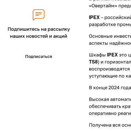
«Овертайм» пред
IPEX
– российский
разработке пром
Подпишитесь на рассылку
Основные инвести
наших новостей и акций
аспекты надёжнос
IPEX
Шкафы
это ц
Подписаться
TS8
) и горизонта
воспроизводятся 
уступающие по ка
В конце 2024 год
Высокая автомати
обеспечивать кра
оперативно реаги
Получена вся ос