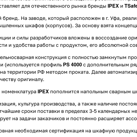
IPEX
TSaf
ставляет для отечественного рынка бренды
и
 бренд. На заводе, который расположен в г. Уфа, реа
ышленных шкафов (корпусов). За основу взята концеп
ции и силы разработчиков вложены в воссоздание ори
ти и удобства работы с продуктом, его абсолютной со
ельносварная конструкция с полностью замкнутым про
PS 4000
ли (используется профиль
с дополнительным ря
на территории РФ методом проката. Далее автоматизи
честву оригиналу.
IPEX
а номенклатура
пополнится напольным сварным ш
зация, культура производства, а также наличие посто
тчайшие сроки поставки в пределах 3-5 календарных 
рует на задачи заказчиков и постоянно расширяет асс
новная необходимая сертификация на шкафную продук