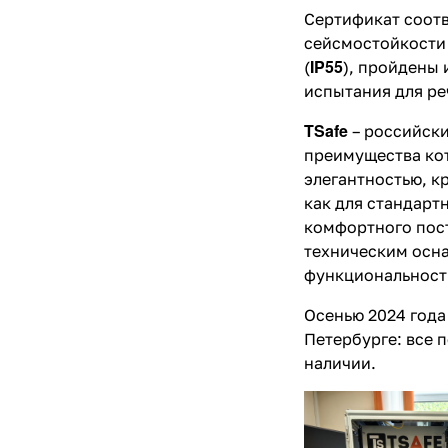
Сертификат соотв
сейсмостойкости 
IP55
(
), пройдены 
испытания для ре
TSafe
– российски
преимущества кот
элегантностью, к
как для стандарт
комфортного пост
техническим осн
функциональность
Осенью 2024 год
Петербурге: все
наличии.