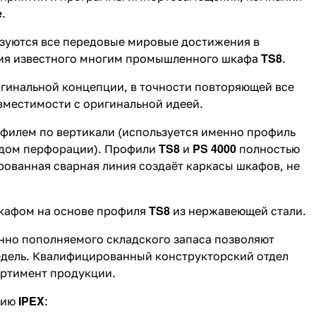
e
.
лизуются все передовые мировые достижения в
TS8
ция известного многим промышленного шкафа
.
гинальной концепции, в точности повторяющей все
вместимости с оригинальной идеей.
филем по вертикали (используется именно профиль
TS8
PS 4000
дом перфорации). Профили
и
полностью
рованная сварная линия создаёт каркасы шкафов, не
TS8
кафом на основе профиля
из нержавеющей стали.
янно пополняемого складского запаса позволяют
недель. Квалифицированный конструкторский отдел
ортимент продукции.
IPEX
цию
: