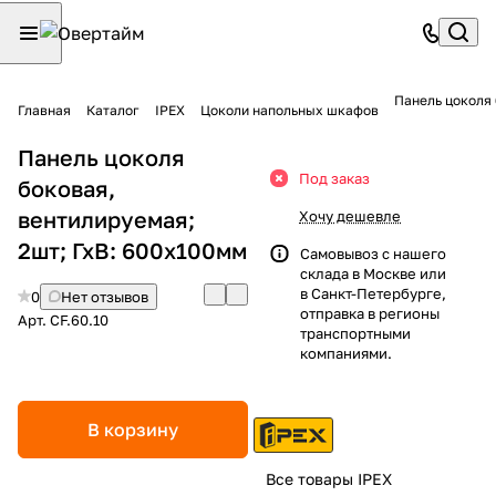
Панель цоколя 
Главная
Каталог
IPEX
Цоколи напольных шкафов
Панель цоколя
Под заказ
боковая,
вентилируемая;
Хочу дешевле
2шт; ГхВ: 600х100мм
Самовывоз с нашего
склада в Москве или
в Санкт-Петербурге,
0
Нет отзывов
отправка в регионы
Арт.
CF.60.10
транспортными
компаниями.
В корзину
Все товары IPEX