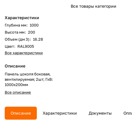
Все товары категории
Характеристики
Глубина мм
:
1000
Высота мм
:
200
Объем (дм 3)
:
16.28
Цвет
:
RAL9005
Все характеристики
Описание
Панель цоколя боковая,
вентилируемая; 2шт; ГхВ:
1000х200мм
Все описание
Описание
Характеристики
Документы
Опл