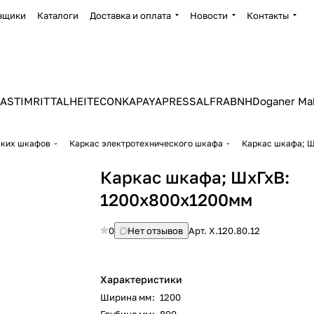
вщики
Каталоги
Доставка и оплата
Новости
Контакты
ASTIM
RITTAL
HEITEC
ONKA
PAYAPRESS
ALFRA
BNH
Doganer Ma
ских шкафов
Каркас электротехнического шкафа
Каркас шкафа; Ш
Каркас шкафа; ШхГхВ:
1200x800х1200мм
0
Нет отзывов
Арт.
X.120.80.12
Характеристики
Ширина мм
:
1200