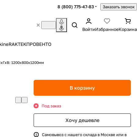
8 (800) 775-47-83
Заказать звонок
Войти
Избранное
Корзина
kine
RAKTEK
ПРОВЕНТО
хГхВ: 1200x800х1200мм
В корзину
Под заказ
Хочу дешевле
Самовывоз с нашего склада в Москве или в