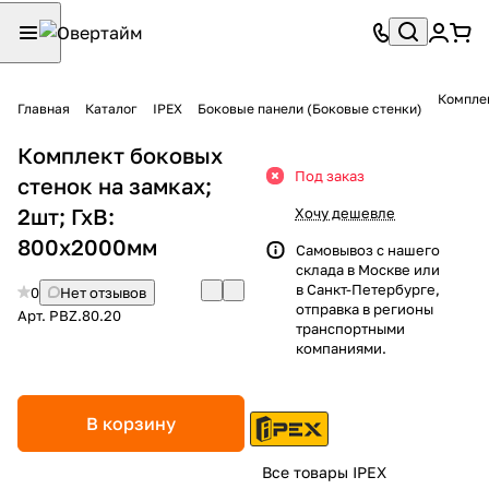
Комплек
Главная
Каталог
IPEX
Боковые панели (Боковые стенки)
Комплект боковых
Под заказ
стенок на замках;
2шт; ГхВ:
Хочу дешевле
800х2000мм
Самовывоз с нашего
склада в Москве или
в Санкт-Петербурге,
0
Нет отзывов
отправка в регионы
Арт.
PBZ.80.20
транспортными
компаниями.
В корзину
Все товары IPEX