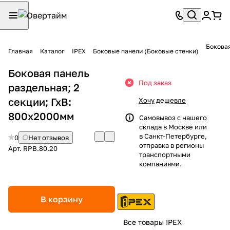
Боковая
Главная
Каталог
IPEX
Боковые панели (Боковые стенки)
Боковая панель
Под заказ
раздельная; 2
секции; ГхВ:
Хочу дешевле
800х2000мм
Самовывоз с нашего
склада в Москве или
в Санкт-Петербурге,
0
Нет отзывов
отправка в регионы
Арт.
RPB.80.20
транспортными
компаниями.
В корзину
Все товары IPEX