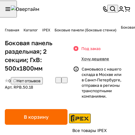
Боковая
Главная
Каталог
IPEX
Боковые панели (Боковые стенки)
Боковая панель
Под заказ
раздельная; 2
секции; ГхВ:
Хочу дешевле
500х1800мм
Самовывоз с нашего
склада в Москве или
в Санкт-Петербурге,
0
Нет отзывов
отправка в регионы
Арт.
RPB.50.18
транспортными
компаниями.
В корзину
Все товары IPEX